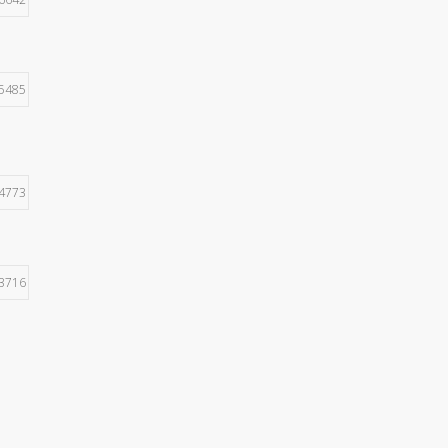
5485
4773
3716