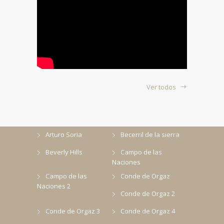
Ver todos
Arturo Soria
Becerril de la sierra
Beverly Hills
Campo de las
Naciones
Campo de las
Conde de Orgaz
Naciones 2
Conde de Orgaz 2
Conde de Orgaz 3
Conde de Orgaz 4