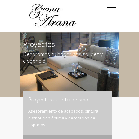
Proyectos
Decoramos tu hogar con calidez y
elegancia
Proyectos de interiorismo
Asesoramiento de acabados, pintura,
distribución óptima y decoración de
espacios.