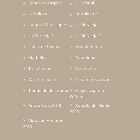
Conde de Orgaz 5
El Escorial
Hortaleza
Hortaleza 2
Joaquin Maria Lopez
La Moraleja
La Moraleja 2
La Moraleja 3
Lopez de Hoyos
Majadahonda
Marbella
Sanchinarro
Tres Cantos
Valdebebas
Vallehermoso
Creaciones únicas
Tienda de decoración
Proyecto jardín
O`Donell
Arturo Soria 2020
Boadilla del Monte
2020
Alcalá de Henares
2020