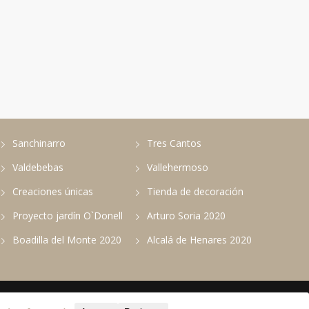
Sanchinarro
Tres Cantos
Valdebebas
Vallehermoso
Creaciones únicas
Tienda de decoración
Proyecto jardín O`Donell
Arturo Soria 2020
Boadilla del Monte 2020
Alcalá de Henares 2020
Política de privacidad
Política de cookies
Avisos legales