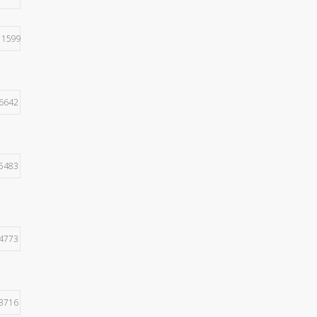
11599
6642
5483
4773
3716