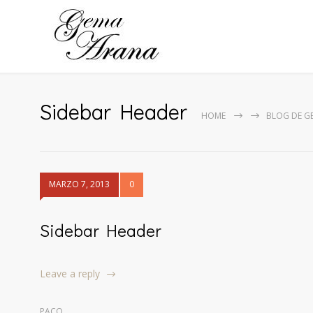
Sidebar Header
HOME
BLOG DE G
MARZO 7, 2013
0
Sidebar Header
Leave a reply
PACO