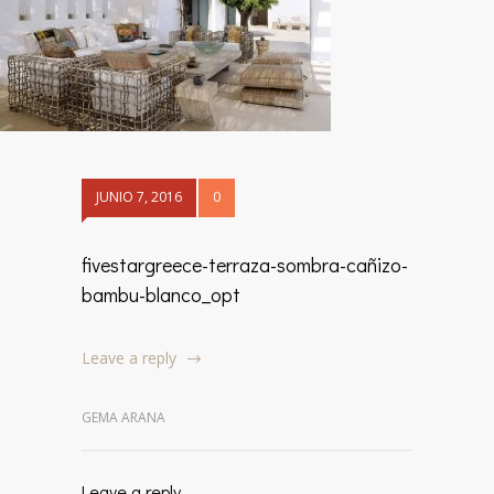
JUNIO 7, 2016
0
fivestargreece-terraza-sombra-cañizo-
bambu-blanco_opt
Leave a reply
GEMA ARANA
Leave a reply