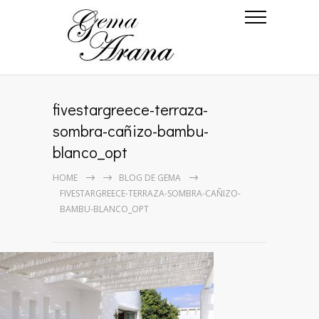
fivestargreece-terraza-
sombra-cañizo-bambu-
blanco_opt
HOME
BLOG DE GEMA
FIVESTARGREECE-TERRAZA-SOMBRA-CAÑIZO-
BAMBU-BLANCO_OPT