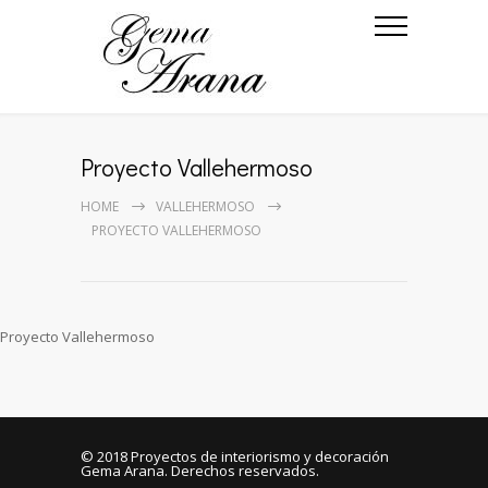
Proyecto Vallehermoso
HOME
VALLEHERMOSO
PROYECTO VALLEHERMOSO
Proyecto Vallehermoso
© 2018
Proyectos de interiorismo y decoración
Gema Arana
. Derechos reservados.