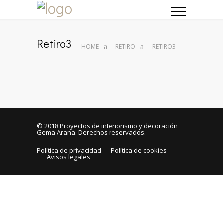
Retiro3
HOME
RETIRO
RETIRO3
© 2018
Proyectos de interiorismo y decoración
Gema Arana
. Derechos reservados.
Política de privacidad
Política de cookies
Avisos legales