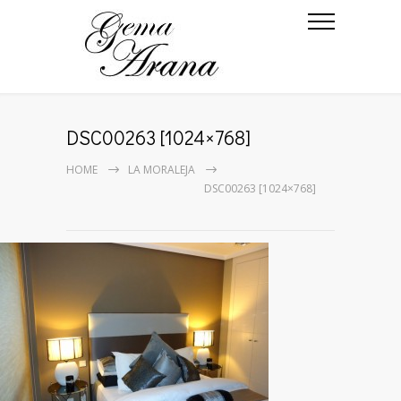
DSC00263 [1024×768]
HOME
LA MORALEJA
DSC00263 [1024×768]