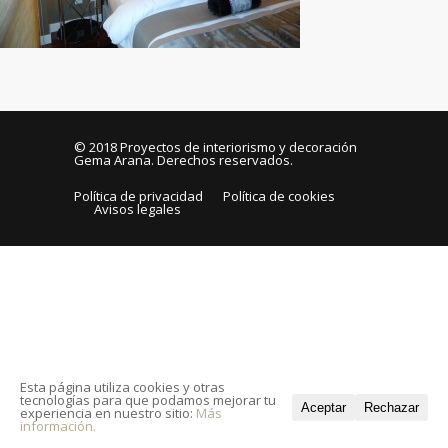
© 2018
Proyectos de interiorismo y decoración
Gema Arana
. Derechos reservados.
Política de privacidad
Política de cookies
Avisos legales
Esta página utiliza cookies y otras
tecnologías para que podamos mejorar tu
Aceptar
Rechazar
experiencia en nuestro sitio:
Más
información.