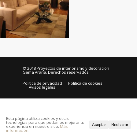
© 2018
Proyectos de interiorismo y decoración
Gema Arana
. Derechos reservados.
Política de privacidad
Política de cookies
Avisos legales
Esta página utiliza cookies y otras
tecnologías para que podamos mejorar tu
Aceptar
Rechazar
experiencia en nuestro sitio:
Más
información.