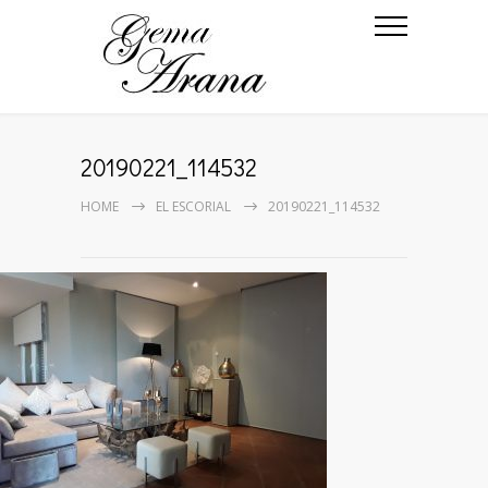
20190221_114532
HOME
EL ESCORIAL
20190221_114532