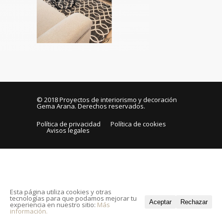
© 2018
Proyectos de interiorismo y decoración
Gema Arana
. Derechos reservados.
Política de privacidad
Política de cookies
Avisos legales
Esta página utiliza cookies y otras
tecnologías para que podamos mejorar tu
Aceptar
Rechazar
experiencia en nuestro sitio:
Más
información.