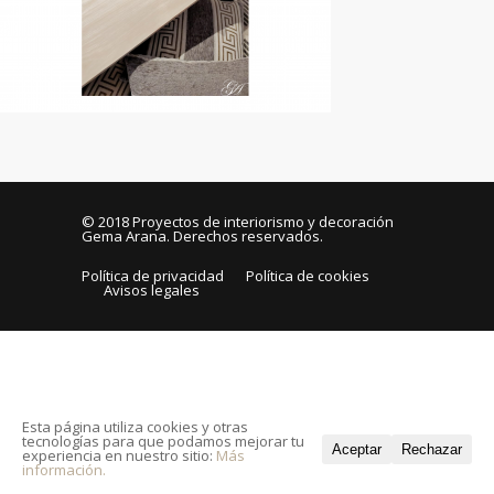
© 2018
Proyectos de interiorismo y decoración
Gema Arana
. Derechos reservados.
Política de privacidad
Política de cookies
Avisos legales
Esta página utiliza cookies y otras
tecnologías para que podamos mejorar tu
Aceptar
Rechazar
experiencia en nuestro sitio:
Más
información.