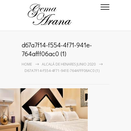
d67a7f14-f554-4f71-941e-
764afff06ac0 (1)
HOME
ALCALÁ DE HENARES JUNIO 2020
D67A7F14-F554-4F71-941E-764AFFF06AC0 (1)