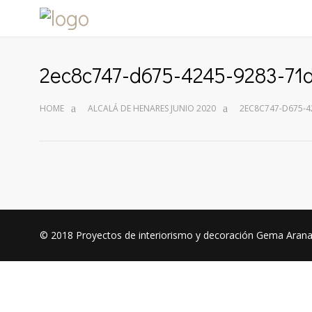
2ec8c747-d675-4245-9283-7
HOME
ALCALÁ DE HENARES JUNIO 2020
2EC8C747-D675-4
© 2018
Proyectos de interiorismo y decoración Gema Aran