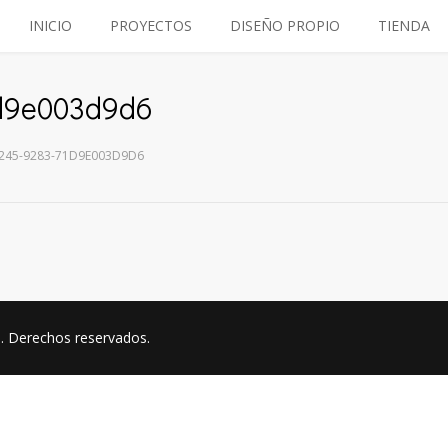
INICIO
PROYECTOS
DISEÑO PROPIO
TIENDA
1d9e003d9d6
245-9283-71D9E003D9D6
a
. Derechos reservados.